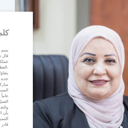
كلم
بسم ا
قال ت
عملكم
العظيم.
بتفاؤ
جديد 
مباركا
المست
عاماً
العمل
والتع
بأن ا
التنمي
قادر 