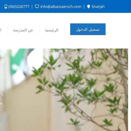
(06)5226777
info@albassaersch.com
Sharjah
تسجيل الدخول
الرئيسية
عن المدرسة
ا