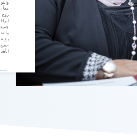
والتو
معاً 
روح ا
الراق
جميع 
والتح
رؤية 
جميع
.الأه